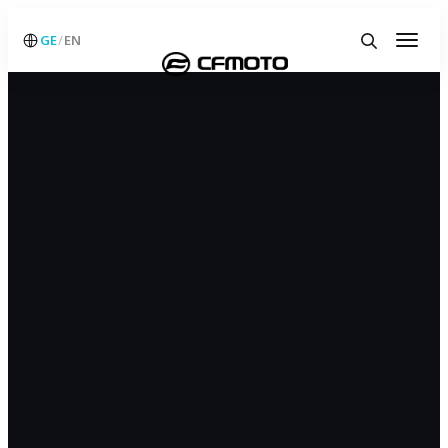
GE
EN
/