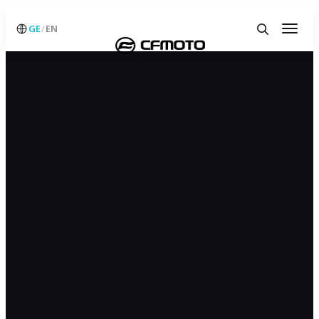
GE
EN
/